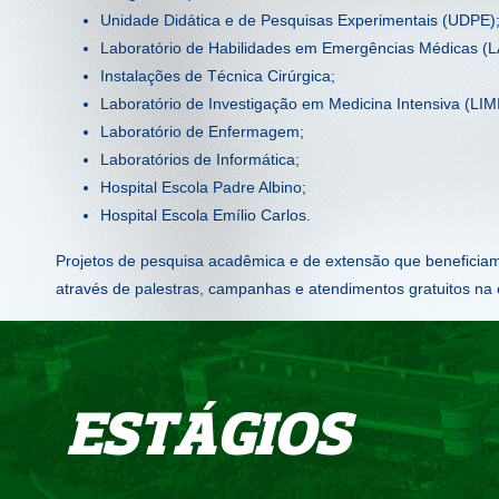
Unidade Didática e de Pesquisas Experimentais (UDPE)
Laboratório de Habilidades em Emergências Médicas (
Instalações de Técnica Cirúrgica;
Laboratório de Investigação em Medicina Intensiva (LIMI
Laboratório de Enfermagem;
Laboratórios de Informática;
Hospital Escola Padre Albino;
Hospital Escola Emílio Carlos.
Projetos de pesquisa acadêmica e de extensão que beneficia
através de palestras, campanhas e atendimentos gratuitos na
ESTÁGIOS