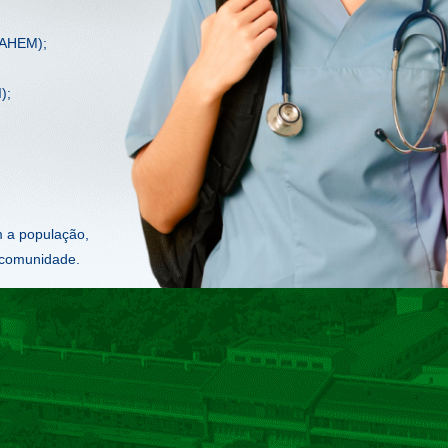
;
LAHEM);
);
m a população,
 comunidade.