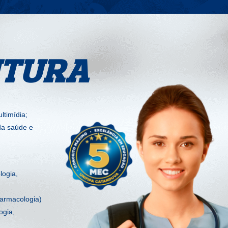
UTURA
ltimídia;
 da saúde e
logia,
 Farmacologia)
ogia,