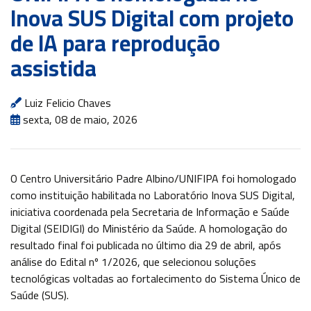
Inova SUS Digital com projeto
Cursos
Livres
de IA para reprodução
TOUR
assistida
360º
Fale
Conosco
Luiz Felicio Chaves
sexta, 08 de maio, 2026
ATENDIMENTO
O Centro Universitário Padre Albino/UNIFIPA foi homologado
SOU
como instituição habilitada no Laboratório Inova SUS Digital,
ALUNO
iniciativa coordenada pela Secretaria de Informação e Saúde
Digital (SEIDIGI) do Ministério da Saúde. A homologação do
SOU
resultado final foi publicada no último dia
29 de abril
, após
PROFESSOR
análise do Edital nº 1/2026, que selecionou soluções
tecnológicas voltadas ao fortalecimento do Sistema Único de
SOU
EX-
Saúde (SUS).
ALUNO