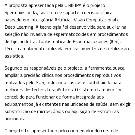
A proposta apresentada pela UNIFIPA é o projeto
BENEFÍCIOS
SpermaVision IA, sistema de suporte à decisão clínica
baseado em Inteligência Artificial, Visão Computacional e
Deep Learning. A tecnologia foi desenvolvida para auxiliar na
PORTUNIDADES
seleção não invasiva de espermatozoides em procedimentos
de Injeção Intracitoplasmática de Espermatozoides (ICSI),
OUVIDORIA
técnica amplamente utilizada em tratamentos de fertilização
assistida.
EDUCONNECT
Segundo os responsáveis pelo projeto, a ferramenta busca
ampliar a precisão clínica nos procedimentos reprodutivos
ende
realizados pelo SUS, reduzindo custos e contribuindo para
Webmail
Intranet
play
melhores desfechos terapêuticos. O sistema também foi
nerante
concebido para funcionar de forma integrada aos
equipamentos já existentes nas unidades de saúde, sem exigir
substituição de microscópios ou aquisição de estruturas
adicionais.
O projeto foi apresentado pelo coordenador do curso de