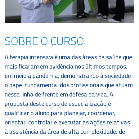
Cursos
Livres
TOUR
360º
SOBRE O CURSO
Fale
Conosco
A terapia intensiva é uma das áreas da saúde que
mais ficaram em evidência nos últimos tempos,
ATENDIMENTO
em meio à pandemia, demonstrando à sociedade
o papel fundamental dos profissionais que atuam
SOU
ALUNO
nessa linha de frente em defesa da vida. A
proposta deste curso de especialização é
SOU
PROFESSOR
qualificar o aluno para planejar, coordenar,
orientar, controlar e executar as ações relativas
SOU
EX-
à assistência da área de alta complexidade, de
ALUNO