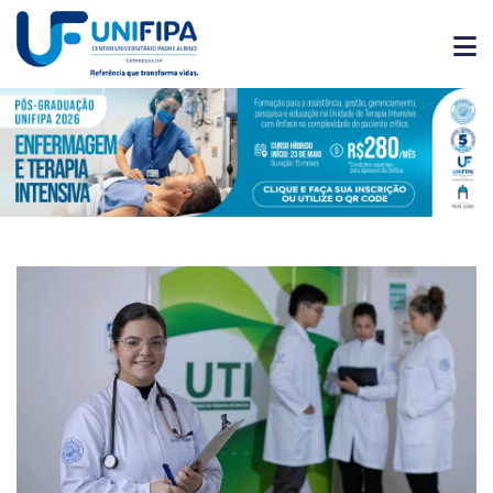
Graduação
Pós-
Graduação
Pesquisa
Extensão
Vestibular
Institucional
Internacionalização
Residência
Médica