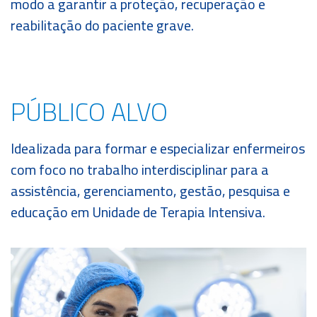
modo a garantir a proteção, recuperação e
reabilitação do paciente grave.
BENEFÍCIOS
PORTUNIDADES
PÚBLICO ALVO
OUVIDORIA
Idealizada para formar e especializar enfermeiros
EDUCONNECT
com foco no trabalho interdisciplinar para a
assistência, gerenciamento, gestão, pesquisa e
ende
Webmail
Intranet
educação em Unidade de Terapia Intensiva.
play
nerante