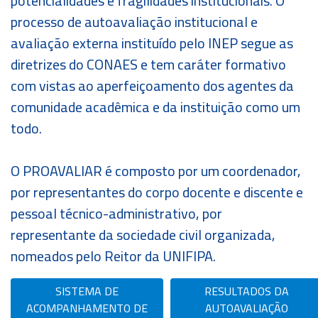
potencialidades e fragilidades institucionais. O
processo de autoavaliação institucional e
BENEFÍCIOS
avaliação externa instituído pelo INEP segue as
diretrizes do CONAES e tem caráter formativo
PORTUNIDADES
com vistas ao aperfeiçoamento dos agentes da
comunidade acadêmica e da instituição como um
OUVIDORIA
todo.
EDUCONNECT
O PROAVALIAR é composto por um coordenador,
ende
por representantes do corpo docente e discente e
Webmail
Intranet
play
pessoal técnico-administrativo, por
nerante
representante da sociedade civil organizada,
nomeados pelo Reitor da UNIFIPA.
SISTEMA DE
RESULTADOS DA
ACOMPANHAMENTO DE
AUTOAVALIAÇÃO