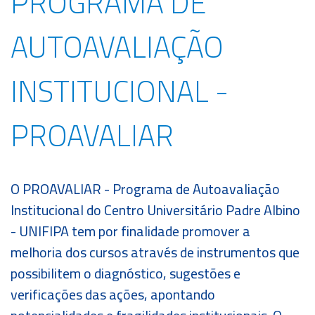
PROGRAMA DE
Cursos
Livres
AUTOAVALIAÇÃO
TOUR
360º
INSTITUCIONAL -
Fale
Conosco
PROAVALIAR
ATENDIMENTO
O PROAVALIAR - Programa de Autoavaliação
SOU
ALUNO
Institucional do Centro Universitário Padre Albino
- UNIFIPA tem por finalidade promover a
SOU
melhoria dos cursos através de instrumentos que
PROFESSOR
possibilitem o diagnóstico, sugestões e
SOU
verificações das ações, apontando
EX-
ALUNO