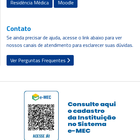
Residência Médica
Moodle
BENEFÍCIOS
Contato
PORTUNIDADES
Se ainda precisar de ajuda, acesse o link abaixo para ver
nossos canais de atendimento para esclarecer suas dúvidas.
OUVIDORIA
Ver Perguntas Frequentes
EDUCONNECT
ende
Webmail
Intranet
play
nerante