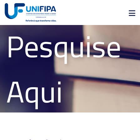
Pesquise
Graduação
Pós-
Graduação
Pesquisa
Aqui
Extensão
Vestibular
Institucional
Internacionalização
Residência
Médica