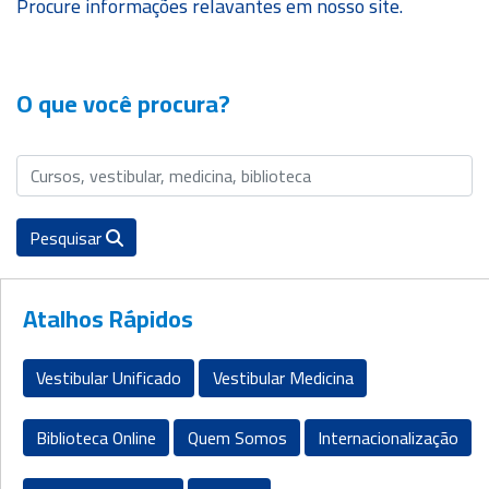
Procure informações relavantes em nosso site.
Cursos
Livres
TOUR
360º
O que você procura?
Fale
Conosco
Pesquisar
ATENDIMENTO
SOU
Atalhos Rápidos
ALUNO
SOU
Vestibular Unificado
Vestibular Medicina
PROFESSOR
Biblioteca Online
Quem Somos
Internacionalização
SOU
EX-
ALUNO