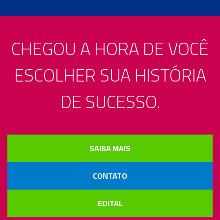
BENEFÍCIOS
CHEGOU A HORA DE VOCÊ
PORTUNIDADES
ESCOLHER SUA HISTÓRIA
OUVIDORIA
DE SUCESSO.
EDUCONNECT
ende
Webmail
Intranet
play
SAIBA MAIS
nerante
CONTATO
EDITAL