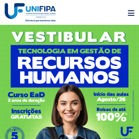
Graduação
Pós-
Graduação
Pesquisa
Extensão
Vestibular
Institucional
Internacionalização
Residência
Médica