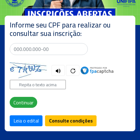
Cursos
Livres
TOUR
Informe seu CPF para realizar ou
360º
consultar sua inscrição:
Fale
Conosco
ATENDIMENTO
SOU
ALUNO
Continuar
SOU
PROFESSOR
Leia o edital
Consulte condições
SOU
EX-
ALUNO