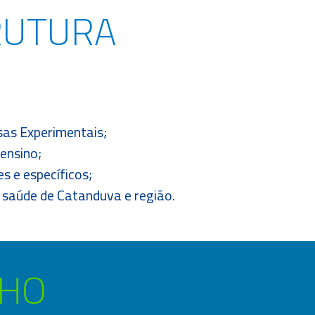
RUTURA
sas Experimentais;
 ensino;
es e específicos;
 saúde de Catanduva e região.
LHO