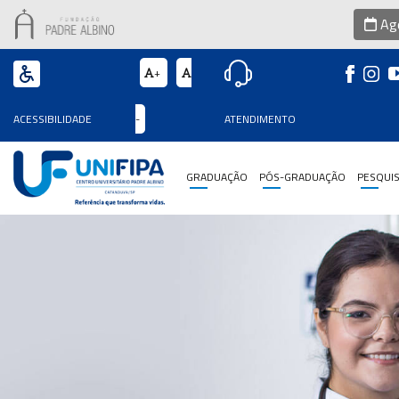
Age
+
Graduação
ACESSIBILIDADE
-
ATENDIMENTO
Pós-
Graduação
GRADUAÇÃO
PÓS-GRADUAÇÃO
PESQUI
Pesquisa
Extensão
Vestibular
Institucional
Internacionalização
Residência
Médica