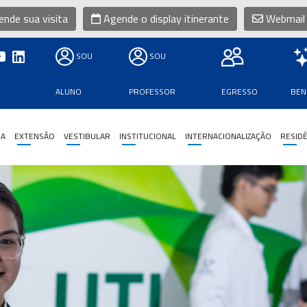
nde sua visita
Agende o display itinerante
Webmail
SOU
SOU
ALUNO
PROFESSOR
EGRESSO
BEN
SA
EXTENSÃO
VESTIBULAR
INSTITUCIONAL
INTERNACIONALIZAÇÃO
RESIDÊ