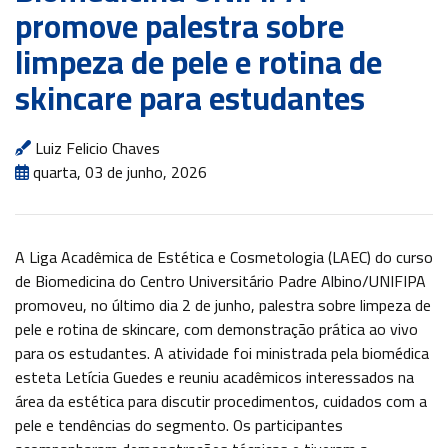
promove palestra sobre
Cursos
Livres
limpeza de pele e rotina de
TOUR
skincare para estudantes
360º
Fale
Conosco
Luiz Felicio Chaves
quarta, 03 de junho, 2026
ATENDIMENTO
A Liga Acadêmica de Estética e Cosmetologia (LAEC) do curso
SOU
de Biomedicina do Centro Universitário Padre Albino/UNIFIPA
ALUNO
promoveu, no último dia
2 de junho
, palestra sobre limpeza de
pele e rotina de skincare, com demonstração prática ao vivo
SOU
para os estudantes. A atividade foi ministrada pela biomédica
PROFESSOR
esteta Letícia Guedes e reuniu acadêmicos interessados na
área da estética para discutir procedimentos, cuidados com a
SOU
EX-
pele e tendências do segmento. Os participantes
ALUNO