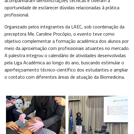
acompanharam demonstrações técnicas e tiveram a
oportunidade de esclarecer dúvidas relacionadas à prática
BENEFÍCIOS
profissional.
Organizado pelos integrantes da LAEC, sob coordenação da
PORTUNIDADES
preceptora Me. Caroline Procópio, o evento teve como
objetivo complementar a formação acadêmica dos alunos por
OUVIDORIA
meio da aproximação com profissionais atuantes no mercado.
A palestra integrou o calendário de atividades desenvolvidas
pela Liga Acadêmica ao longo do ano, buscando estimular o
EDUCONNECT
aperfeiçoamento técnico-científico dos estudantes e ampliar
o contato com diferentes áreas de atuação da Biomedicina.
ende
Webmail
Intranet
play
nerante