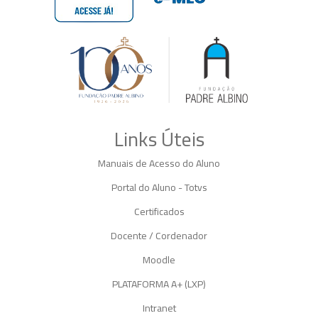
Cursos
Livres
TOUR
360º
Fale
Conosco
Links Úteis
ATENDIMENTO
Manuais de Acesso do Aluno
Portal do Aluno - Totvs
SOU
ALUNO
Certificados
Docente / Cordenador
SOU
PROFESSOR
Moodle
PLATAFORMA A+ (LXP)
SOU
EX-
ALUNO
Intranet