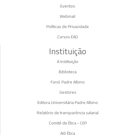
Eventos
BENEFÍCIOS
Webmail
Políticas de Privacidade
PORTUNIDADES
Cursos EAD
OUVIDORIA
Instituição
A Instituição
EDUCONNECT
Biblioteca
ende
Fund. Padre Albino
Webmail
Intranet
play
Gestores
nerante
Editora Universitária Padre Albino
Relatório de transparência salarial
Comitê de Ética - CEP
Alô Ética