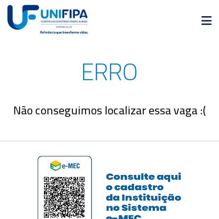
Graduação
ERRO
Pós-
Graduação
Pesquisa
Não conseguimos localizar essa vaga :(
Extensão
Vestibular
Institucional
Internacionalização
Residência
Médica